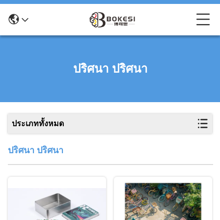
ปริศนา ปริศนา
ประเภททั้งหมด
ปริศนา ปริศนา