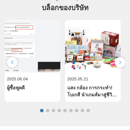
หนดขอบของปริศนา. ต่อไป, กลุ่มชิ้นที่เหลือตามสีและรูปแบบ.นี้
บล็อกของบริษัท
จะทําให้มันง่ายกว่าที่จะหาและเชื่อมต่อพวกเขาในภายหลัง.
ขั้นตอนที่ 4: เริ่มจากขอบ สร้างขอบของปริศนา โดยใช้ชิ้นขอบ
ที่คุณจัดเรียงก่อนหน้านี้ ขั้น ตอน ที่ 5: สร้าง ใน ส่วน เล็ก ๆ
แทน ที่ จะ ดู ปริศนา ทั้ง สิ้น ให้ เตรียม ตัว เตรียม ตัว เตรียม ตัว
เตรียม ตัว เตรียม ตัว เตรียม ตัว เตรียม ตัวชนิดละชิ้น, ส่วนเล็ก
ๆ ที่แก้ไขได้จะเติบโตเป็นชิ้นใหญ่กว่า ขั้น ตอน ที่ 6: ใจเย็น
และ พยายาม ต่อ ไป การแก้ปริศนาต้องมีความอดทนมาก ดัง
นั้นจงผ่อนคลายและใช้มันช้า ๆ หากคุณพยายามเชื่อมชิ้นส่วน
หนึ่ง แต่รู้สึกไม่เหมาะสม อย่ากังวลค่อยๆลองการผสมผสานที่
แตกต่างกัน จนกระทั่งคู่ที่เหมาะสมเมื่อทําปริศนาด้วยกัน การ
ตั้งใจค้นหาคําตอบ จะนําคุณไปสู่ความสําเร็จ
2025.06.04
2025.05.21
2
ผู้ซื้อพูดดี
แสง กล้อง การกระทํา!
"
โบเกสี นําเกมส์มาสู่ชีวิต
ผ่านการถ่ายภาพสินค้า
เ
มืออาชีพที่น่าทึ่ง
ม